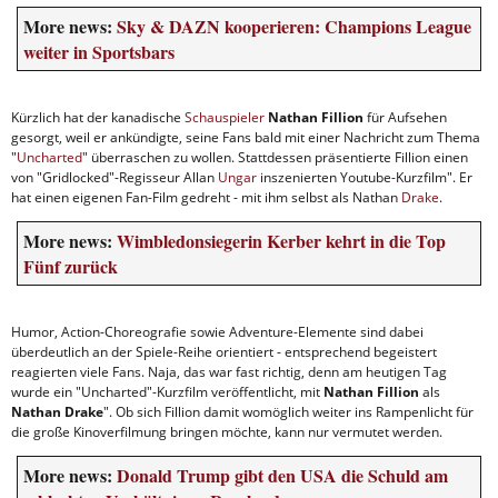
More news:
Sky & DAZN kooperieren: Champions League
weiter in Sportsbars
Kürzlich hat der kanadische
Schauspieler
Nathan Fillion
für Aufsehen
gesorgt, weil er ankündigte, seine Fans bald mit einer Nachricht zum Thema
"
Uncharted
" überraschen zu wollen. Stattdessen präsentierte Fillion einen
von "Gridlocked"-Regisseur Allan
Ungar
inszenierten Youtube-Kurzfilm". Er
hat einen eigenen Fan-Film gedreht - mit ihm selbst als Nathan
Drake
.
More news:
Wimbledonsiegerin Kerber kehrt in die Top
Fünf zurück
Humor, Action-Choreografie sowie Adventure-Elemente sind dabei
überdeutlich an der Spiele-Reihe orientiert - entsprechend begeistert
reagierten viele Fans. Naja, das war fast richtig, denn am heutigen Tag
wurde ein "Uncharted"-Kurzfilm veröffentlicht, mit
Nathan Fillion
als
Nathan Drake
". Ob sich Fillion damit womöglich weiter ins Rampenlicht für
die große Kinoverfilmung bringen möchte, kann nur vermutet werden.
More news:
Donald Trump gibt den USA die Schuld am