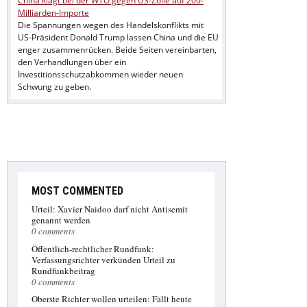
China klagt bei der WTO gegen US-Zölle auf 200-
Milliarden-Importe
Die Spannungen wegen des Handelskonflikts mit
US-Präsident Donald Trump lassen China und die EU
enger zusammenrücken. Beide Seiten vereinbarten,
den Verhandlungen über ein
Investitionsschutzabkommen wieder neuen
Schwung zu geben.
Linda Marlen Runge: GZSZ-Aus! Schauspielerin
verlässt die Soap
Nun widmet sich Runge ganz der Musik: "Dieses
Projekt Band kommt jetzt an erster Stelle". Wie RTL
berichtet wird sie zuletzt im Spätsommer in der
Erfolgsserie GZSZ zu sehen sein.
Deutschland: Opel soll im Diesel-Skandal in Kürze
MOST COMMENTED
Stellung nehmen - Zeitungsverlag Waiblingen
Urteil: Xavier Naidoo darf nicht Antisemit
Das Kraftfahrbundesamt hatte 2016 bei Fahrzeugen
genannt werden
mehrerer Hersteller Nachrüstungen wegen
0 comments
auffälliger Abgaswerte angeordnet. Bei den
Öffentlich-rechtlicher Rundfunk:
Konzernen scheine "bis heute noch nicht
Verfassungsrichter verkünden Urteil zu
angekommen, dass sich endlich etwas ändern
Rundfunkbeitrag
muss", kritisierte Krischer.
0 comments
Nach Höhlen-Drama : Rettungstaucher überlegt
Oberste Richter wollen urteilen: Fällt heute