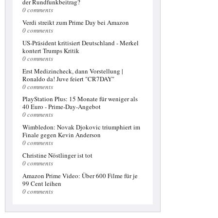
Klage gegen Tesla-Gründer Elon Musk
der Rundfunkbeitrag?
0 comments
Eine Führungsleine hilft den Rettungstauchern,
durch das schlammige Wasser in der Höhle zu
Verdi streikt zum Prime Day bei Amazon
navigieren. Später löschte er die Tweets wieder,
0 comments
doch da hatten andere User schon Screenshots
US-Präsident kritisiert Deutschland - Merkel
gemacht.
kontert Trumps Kritik
0 comments
Kroatien siegt im Elfmeterschießen gegen Russland
Deshalb wird seit dem ersten WM-Tag von der
Erst Medizincheck, dann Vorstellung |
Wiederholung des Coups von 1998 geredet. "Das
Ronaldo da! Juve feiert "CR7DAY"
war ein großer Erfolg für Kroatien ". Russland hat im
0 comments
Achtelfinale unerwartet den Favoriten Spanien aus
PlayStation Plus: 15 Monate für weniger als
dem Turnier geschossen.
40 Euro - Prime-Day-Angebot
0 comments
Investoren von Zahlen enttäuscht: Netflix-Aktie
stürzt um 14 Prozent ab
Wimbledon: Novak Djokovic triumphiert im
Finale gegen Kevin Anderson
Die Quittung der Anleger folgte unmittelbar: Im
0 comments
nachbörslichen US-Handel stürzten die Aktien
zeitweise um mehr als 14 Prozent ab. Netflix zählt zu
Christine Nöstlinger ist tot
den Überfliegern an der Börse - seit Jahresbeginn
0 comments
hatte sich der Aktienkurs schon mehr als verdoppelt.
Amazon Prime Video: Über 600 Filme für je
99 Cent leihen
Frankreich ist Weltmeister - Trauer bei 5.500
0 comments
Frankfurter Kroaten | hessenschau.de | Fußball
Die Kontroversen gingen weiter und gipfelten in der
ersten Videobeweis-Entscheidung in einem WM-