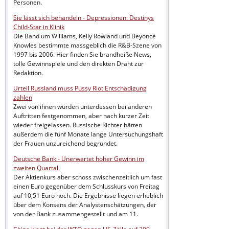
Personen.
Sie lässt sich behandeln - Depressionen: Destinys
Child-Star in Klinik
Die Band um Williams, Kelly Rowland und Beyoncé
Knowles bestimmte massgeblich die R&B-Szene von
1997 bis 2006. Hier finden Sie brandheiße News,
tolle Gewinnspiele und den direkten Draht zur
Redaktion.
Urteil Russland muss Pussy Riot Entschädigung
zahlen
Zwei von ihnen wurden unterdessen bei anderen
Auftritten festgenommen, aber nach kurzer Zeit
wieder freigelassen. Russische Richter hätten
außerdem die fünf Monate lange Untersuchungshaft
der Frauen unzureichend begründet.
Deutsche Bank - Unerwartet hoher Gewinn im
zweiten Quartal
Der Aktienkurs aber schoss zwischenzeitlich um fast
einen Euro gegenüber dem Schlusskurs von Freitag
auf 10,51 Euro hoch. Die Ergebnisse liegen erheblich
über dem Konsens der Analystenschätzungen, der
von der Bank zusammengestellt und am 11.