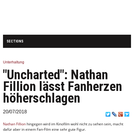
SECTIONS
WIRTSCHAFT
UNTERHALTUNG
TECHNIK
SPORT
Unterhaltung
WELT
GESUNDHEIT
"Uncharted": Nathan
DEUTSCHLAND
Fillion lässt Fanherzen
höherschlagen
20/07/2018
Nathan Fillion
hingegen wird im Kinofilm wohl nicht zu sehen sein, macht
dafür aber in einem Fan-Film eine sehr gute Figur.